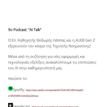
9ο Podcast: ''AI Talk''
Ο Επ. Καθηγητής Θοδωρής Λάππας και η AUEB Gen Z
εξερευνούν τον κόσμο της Τεχνητής Νοημοσύνης!
Μέσα από τη συζήτηση για νέες εφαρμογές και
τεχνολογικές εξελίξεις ανακαλύπτουμε τις επιπτώσεις
του AI στην καθημερινότητά μας.
Ακούστε το:
Spotify:
https://open.spotify.com/episode/0eTQS4rVI4t7oB5Huhipbb?
si=ER2XVBBCQvKuMjscQjHoww
Simplecast:
https://aueb-cast.simplecast.com/episodes/ai-talk