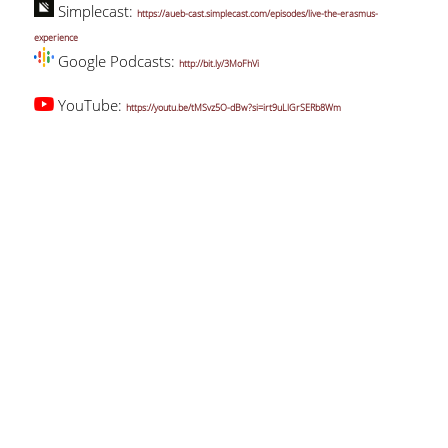
Simplecast:
https://aueb-cast.simplecast.com/episodes/live-the-erasmus-
experience
Google Podcasts:
http://bit.ly/3MoFhVi
YouTube:
https://youtu.be/tMSvz5O-dBw?si=irt9uLlGrSERb8Wm