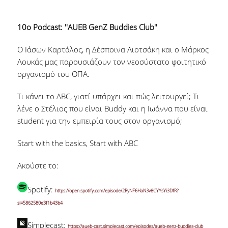
10ο Podcast: ''AUEB GenZ Buddies Club''
Ο Ιάσων Καρτάλος, η Δέσποινα Λιοτσάκη και ο Μάρκος
Λουκάς μας παρουσιάζουν τον νεοσύστατο φοιτητικό
οργανισμό του ΟΠΑ.
Τι κάνει το ABC, γιατί υπάρχει και πώς λειτουργεί; Τι
λένε ο Στέλιος που είναι Buddy και η Ιωάννα που είναι
student για την εμπειρία τους στον οργανισμό;
Start with the basics, Start with ABC
Ακούστε το:
Spotify:
https://open.spotify.com/episode/2RyNF6HaN3v8CYYsYi3DfR?
si=5862580e3f1b43b4
Simplecast:
https://aueb-cast.simplecast.com/episodes/aueb-genz-buddies-club