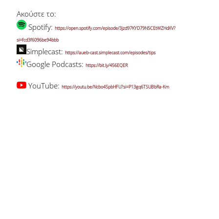
Ακούστε το:
Spotify:
https://open.spotify.com/episode/3jzd97KYD79N5CEtWZHdXV?
si=fcd3f6096be94bbb
Simplecast:
https://aueb-cast.simplecast.com/episodes/tips
Google Podcasts:
https://bit.ly/456EQER
YouTube:
https://youtu.be/Ncbo4SpbHFU?si=P13gq6TSUBbRa-Km