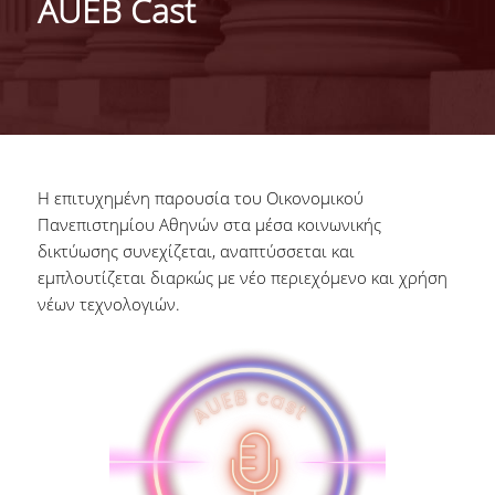
AUEB Cast
TAFTISIS
ALUMNI CAREERS
EDUCATION
WORK READINESS
MASTERS
NEWS
ASSESSMENT
LIFE LONG
MEDIA
ALUMNI STORIES
ALUMNI FACTS
Η επιτυχημένη παρουσία του Οικονομικού
NEWSLETTER
ΟΠΑ NEWS
ALUMNI CONFERENCE
Πανεπιστημίου Αθηνών στα μέσα κοινωνικής
δικτύωσης συνεχίζεται, αναπτύσσεται και
AUEB CAST
AUEB ALUMNI
εμπλουτίζεται διαρκώς με νέο περιεχόμενο και χρήση
CONFERENCE 2026
νέων τεχνολογιών.
SOCIAL MEDIA