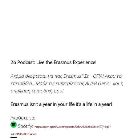
2o Podcast: Live the Erasmus Experience!
Ακόμα σκέφτεσαι να πας Erasmus? Στ΄ ΟΠΑ! Άκου το
επεισόδιο...Μάθε τις εμπειρίες της AUEB GenZ...και η
απόφαση είναι δική σου!
Erasmus isn't a year in your life it's a life in a year!
Ακούστε το:
Spotify:
https://open.spotify.com/episode/5zRNASX6z8oOMo4T7JY1q6?
si=33ff9f1e8d2546eb