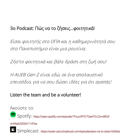
3o Podcast: Πώς να το ζήσεις…φοιτητικά!
Είσαι φοιτητής στο ΟΠΑ και η καθημερινότητά σου
στο Πανεπιστήμιο είναι μια ρουτίνα;
Ζήσ'το φοιτητικά και βάλε δράση στη ζωή σου!
Η AUEB Gen Z είναι εδώ, σε ένα απολαυστικό
επεισόδιο, για να σου δώσει ιδέες για ότι αγαπάς!
Listen the team and be a volunteer!
Ακούστε το:
Spotify:
https://open.spotify.com/episode/1FzucnPYG7YpwFOLQmcWEd?
si=04a62003d11147ee
Simplecast:
https://aueb-cast.simplecast.com/episodes/pws-na-to-ziseis-foititika