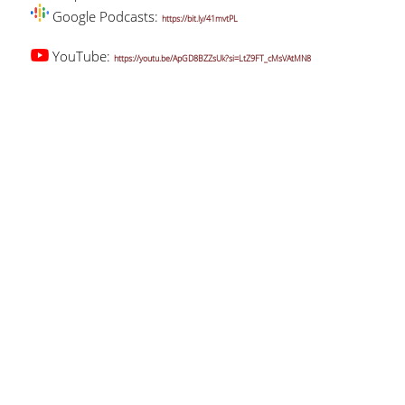
Google Podcasts:
https://bit.ly/41mvtPL
YouTube:
https://youtu.be/ApGD8BZZsUk?si=LtZ9FT_cMsVAtMN8