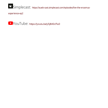
Simplecast:
https://aueb-cast.simplecast.com/episodes/live-the-erasmus-
experience-ep2
YouTube:
https://youtu.be/y5j8A0cFlu0