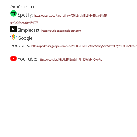
Ακούστε το:
Spotify:
https://open.spotify.com/show/00ILSngMTLBHwT5gai6YMf?
si=9d26beaa0b474973
Simplecast:
https://aueb-cast.simplecast.com
Google
Podcasts:
https://podcasts.google.com/feed/aHR0cHM6Ly9mZWVkcy5zaW1wbGVjYXN0LmNvbS
YouTube:
https://youtu.be/KK-AiqBPEog?si=AjmkXWJdyhQvwFp_