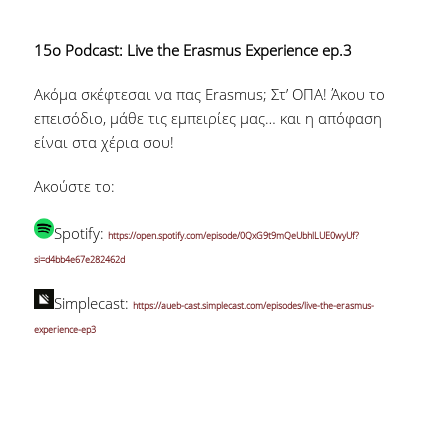
15ο Podcast: Live the Erasmus Experience ep.3
Ακόμα σκέφτεσαι να πας Erasmus; Στ’ ΟΠΑ! Άκου το
επεισόδιο, μάθε τις εμπειρίες μας… και η απόφαση
είναι στα χέρια σου!
Ακούστε το:
Spotify:
https://open.spotify.com/episode/0QxG9t9mQeUbhlLUE0wyUf?
si=d4bb4e67e282462d
Simplecast:
https://aueb-cast.simplecast.com/episodes/live-the-erasmus-
experience-ep3