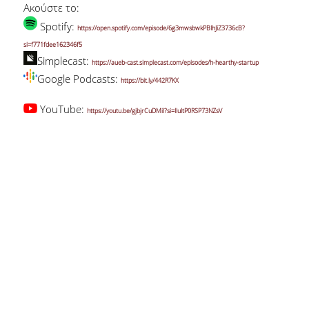
Ακούστε το:
Spotify:
https://open.spotify.com/episode/6g3mwsbwkPBIhJiZ3736cB?
si=f771fdee162346f5
Simplecast:
https://aueb-cast.simplecast.com/episodes/h-hearthy-startup
Google Podcasts:
https://bit.ly/442R7KX
YouTube:
https://youtu.be/gjbjrCuDMiI?si=IIuItP0RSP73NZsV