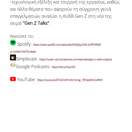
-τεχνολογική εξέλιξη και επιρροή της εργασίας, καθώς
και άλλα θέματα που αφορούν τη σύγχρονη γενιά
επαγγελματιών αναλύει η AUEB Gen Z στη νέα της
σειρά
''Gen Z Talks''
.
Ακούστε το:
Spotify:
https://open.spotify.com/episode/0A2JhJsy2ZxfLlznPF94MJ?
si=2d3bd1947f2c4e8e
Simplecast:
https://aueb-cast.simplecast.com/episodes/gen-z-talks-ergasia
Google Podcasts:
https://bit.ly/3veoSfC
YouTube:
https://youtu.be/6TUIOn0YUMs?si=zg-_RFAqnWQ2oRWV