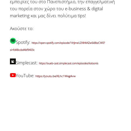
εμπειρίες του στο Πανεπιστήμιο, την επαγγελματική
του πορεία στον χώρο του e-business & digital
marketing και μας δίνει πολύτιμα tips!
Ακούστε το:
Spotify:
https://open.spotify.com/episode/1thJmeU2NHAAZw6k8bzCW0?
si=fd48ccbd4bf9403c
Simplecast:
https://aueb-cast.simplecast.com/episodes/kotsonis
YouTube:
https://youtu.be/XLhc1Weg4vw