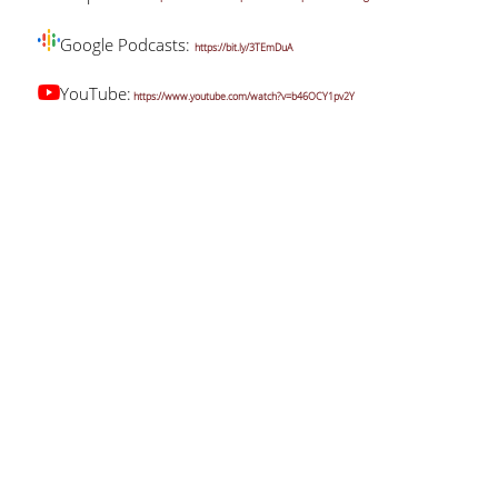
Google Podcasts:
https://bit.ly/3TEmDuA
YouTube:
https://www.youtube.com/watch?v=b46OCY1pv2Y