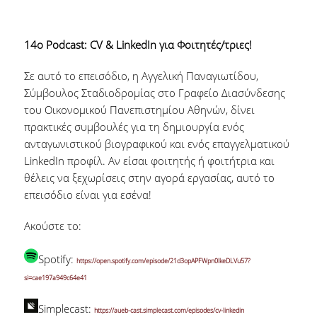
14ο Podcast: CV & LinkedIn για Φοιτητές/τριες!
Σε αυτό το επεισόδιο, η Αγγελική Παναγιωτίδου,
Σύμβουλος Σταδιοδρομίας στο Γραφείο Διασύνδεσης
του Οικονομικού Πανεπιστημίου Αθηνών, δίνει
πρακτικές συμβουλές για τη δημιουργία ενός
ανταγωνιστικού βιογραφικού και ενός επαγγελματικού
LinkedIn προφίλ. Αν είσαι φοιτητής ή φοιτήτρια και
θέλεις να ξεχωρίσεις στην αγορά εργασίας, αυτό το
επεισόδιο είναι για εσένα!
Ακούστε το:
Spotify:
https://open.spotify.com/episode/21d3opAPFWpn0lkeDLVu57?
si=cae197a949c64e41
Simplecast:
https://aueb-cast.simplecast.com/episodes/cv-linkedin