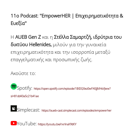
11ο Podcast: ''EmpowerHER | Επιχειρηματικότητα &
Ευεξία''
H
AUEB Gen Z
και η
Στέλλα Σαμαρτζή, ιδρύτρια του
δικτύου Hellenides,
μιλούν για την γυναικεία
επιχειρηματικότητα και την ισορροπία μεταξύ
επαγγελματικής και προσωπικής ζωής.
Ακούστε το:
Spotify:
https://open.spotify.com/episode/1BIDQ0ez0wFA5JJMHsVJww?
si=81dd43a5c21b41ae
Simplecast:
https://aueb-cast.simplecast.com/episodes/empowerher
YouTube:
https://youtu.be/rxrlnaYXtKY