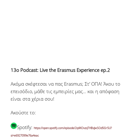
13ο Podcast: Live the Erasmus Experience ep.2
Ακόμα σκέφτεσαι να πας Erasmus; Στ’ ΟΠΑ! Άκου το
επεισόδιο, μάθε τις εμπειρίες μας… και η απόφαση
είναι στα χέρια σου!
Ακούστε το:
Spotify:
https://open.spotify.com/episode/2q4KOvzqTHBxJwSOd5Gr5U?
si=e6927099e76a4eac