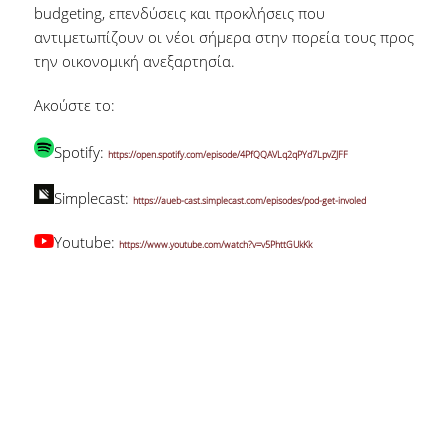
budgeting, επενδύσεις και προκλήσεις που
αντιμετωπίζουν οι νέοι σήμερα στην πορεία τους προς
την οικονομική ανεξαρτησία.
Ακούστε το:
Spotify:
https://open.spotify.com/episode/4PfQQAVLq2qPYd7LpvZJFF
Simplecast:
https://aueb-cast.simplecast.com/episodes/pod-get-involed
Youtube:
https://www.youtube.com/watch?v=v5PhttGUkKk