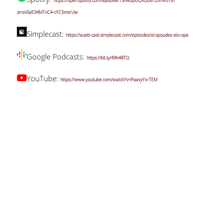
https://open.spotify.com/episode/15nAlSpGQvQoB7z5rAf0TB?
si=zv5eE34MTvC4-cYC5mtrUw
Simplecast:
https://aueb-cast.simplecast.com/episodes/oi-spoudes-sto-opa
Google Podcasts:
https://bit.ly/49h48TQ
YouTube:
https://www.youtube.com/watch?v=PaavyYo-TEM