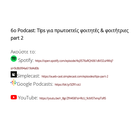
6o Podcast: Tips για πρωτοετείς φοιτητές & φοιτήτριες
part 2
Ακούστε το:
Spotify:
https://open.spotify.com/episode/4q3576sRQh061dM32uHWxj?
si=9c8b994a619d4d0b
Simplecast:
https://aueb-cast.simplecast.com/episodes/tips-part-2
Google Podcasts:
https://bit.ly/3ZR1csU
YouTube:
https://youtu.be/r_8grZfH458?si=RcU_9cM07xmpTsR5